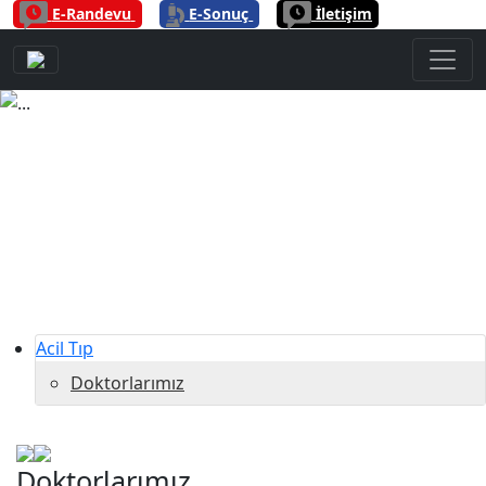
|
|
E-Randevu
E-Sonuç
İletişim
Previous
Next
Acil Tıp
Doktorlarımız
Doktorlarımız