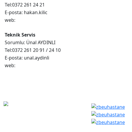
Tel:0372 261 24 21
E-posta: hakan.kilic
web:
Teknik Servis
Sorumlu: Ünal AYDINLI
Tel:0372 261 20 91 / 24 10
E-posta: unal.aydinli
web:
Bilgi İşlem
Sosyal Medyada
Daire
ZBEÜ Hastanesi
Zonguldak Bülent
Başkanlığı
Ecevit Üniversitesi
Tüm
Hastanesi
Hakları
Saklıdır - ©
2026