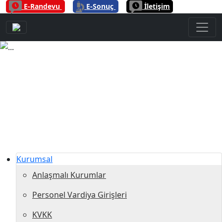
|
|
E-Randevu
E-Sonuç
İletişim
Previous
Next
Kurumsal
Anlaşmalı Kurumlar
Personel Vardiya Girişleri
KVKK