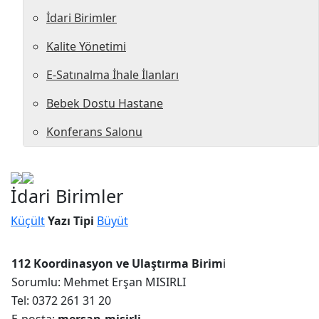
İdari Birimler
Kalite Yönetimi
E-Satınalma İhale İlanları
Bebek Dostu Hastane
Konferans Salonu
İdari Birimler
Küçült
Yazı Tipi
Büyüt
112 Koordinasyon ve Ulaştırma Birim
i
Sorumlu: Mehmet Erşan MISIRLI
Tel: 0372 261 31 20
E-posta:
mersan.misirli