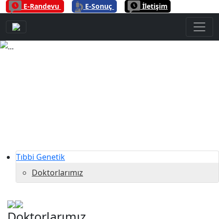
|
|
E-Randevu
E-Sonuç
İletişim
Previous
Next
Tıbbi Genetik
Doktorlarımız
Doktorlarımız