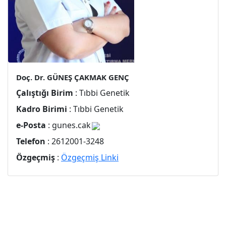
Doç. Dr. GÜNEŞ ÇAKMAK GENÇ
Çalıştığı Birim
: Tıbbi Genetik
Kadro Birimi
: Tıbbi Genetik
e-Posta
: gunes.cak
Telefon
: 2612001-3248
Özgeçmiş
:
Özgeçmiş Linki
Bilgi İşlem
Sosyal Medyada
Daire