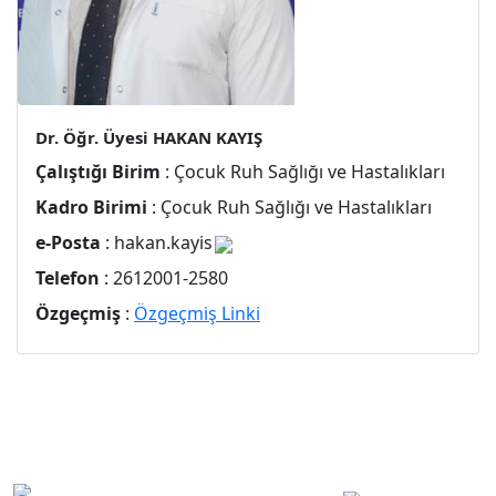
Dr. Öğr. Üyesi HAKAN KAYIŞ
Çalıştığı Birim
: Çocuk Ruh Sağlığı ve Hastalıkları
Kadro Birimi
: Çocuk Ruh Sağlığı ve Hastalıkları
e-Posta
: hakan.kayis
Telefon
: 2612001-2580
Özgeçmiş
:
Özgeçmiş Linki
Bilgi İşlem
Sosyal Medyada
Daire
ZBEÜ Hastanesi
Zonguldak Bülent
Başkanlığı