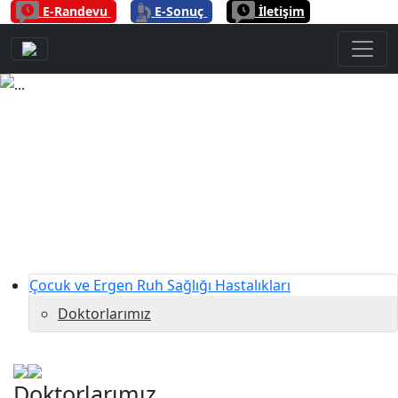
|
|
E-Randevu
E-Sonuç
İletişim
Previous
Next
Çocuk ve Ergen Ruh Sağlığı Hastalıkları
Doktorlarımız
Doktorlarımız