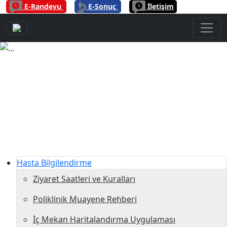
|
|
E-Randevu
E-Sonuç
İletişim
Previous
Next
Hasta Bilgilendirme
Ziyaret Saatleri ve Kuralları
Poliklinik Muayene Rehberi
İç Mekan Haritalandırma Uygulaması