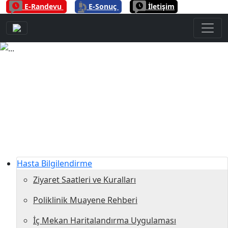
|
|
E-Randevu
E-Sonuç
İletişim
Previous
Next
Hasta Bilgilendirme
Ziyaret Saatleri ve Kuralları
Poliklinik Muayene Rehberi
İç Mekan Haritalandırma Uygulaması