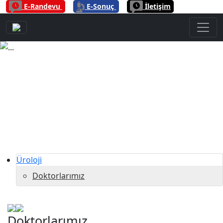
|
|
E-Randevu
E-Sonuç
İletişim
Previous
Next
Üroloji
Doktorlarımız
Doktorlarımız