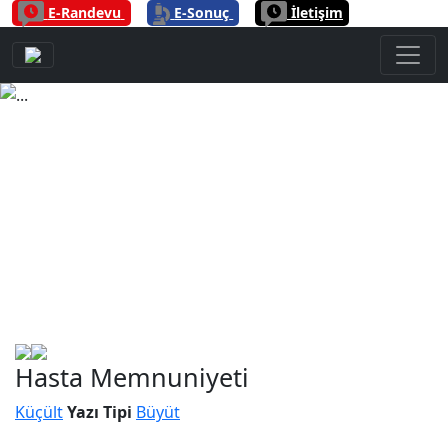
|
|
E-Randevu
E-Sonuç
İletişim
Previous
Next
Hasta Memnuniyeti
Küçült
Yazı Tipi
Büyüt